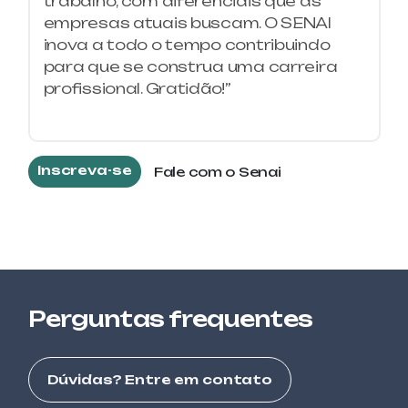
trabalho, com diferenciais que as
empresas atuais buscam. O SENAI
PETROQUÍMICA E QUÍMICA
inova a todo o tempo contribuindo
AUXILIAR DE LABORATÓRIO DE
MICROBIOLOGIA
para que se construa uma carreira
profissional. Gratidão!”
ALIMENTOS E BEBIDAS
BOAS PRÁTICAS DE FABRICAÇÃO
Inscreva-se
Fale com o Senai
SEGURANÇA DO TRABALHO
BOMBEIRO CIVIL
ELETROTÉCNICA
COMANDOS ELÉTRICOS
ALIMENTOS E BEBIDAS
Perguntas frequentes
CONFEITARIA AVANÇADA
ALIMENTOS E BEBIDAS
Dúvidas? Entre em contato
CONFEITARIA BÁSICA