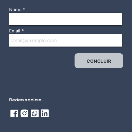
TENSÃO
ELÉTRICA / ELETROTÉCNICA
ELETRICISTA INSTALADOR RESIDENCIAL DE
BAIXA TENSÃO
AUTOMOTIVA
ELETROMOBILIDADE
TECNOLOGIA DA INFORMAÇÃO (TI)
EXCEL AVANÇADO
TECNOLOGIA DA INFORMAÇÃO (TI)
EXCEL BÁSICO
Redes sociais
TECNOLOGIA DA INFORMAÇÃO (TI)
EXCEL INTERMEDIÁRIO
ALIMENTOS E BEBIDAS