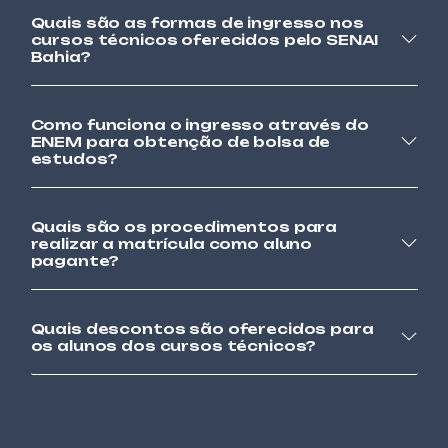
Quais são as formas de ingresso nos
AUTOMAÇÃO
cursos técnicos oferecidos pelo SENAI
CONTROLADOR LÓGICO PROGRAMÁVEL
Bahia?
AVANÇADO – CLP
Como funciona o ingresso através do
AUTOMAÇÃO
ENEM para obtenção de bolsa de
CONTROLADOR LÓGICO PROGRAMÁVEL
estudos?
BÁSICO – CLP
TÊXTIL
Quais são os procedimentos para
COSTURA INDUSTRIAL DE MÁQUINA RETA E
realizar a matrícula como aluno
OVERLOCK
pagante?
VESTUÁRIO
Quais descontos são oferecidos para
COSTURA INDUSTRIAL EM MÁQUINA
os alunos dos cursos técnicos?
OVERLOCK
TÊXTIL
COSTUREIRO SOB MEDIDA