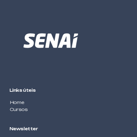
GESTÃO
CUSTOS LOGÍSTICOS
ALIMENTOS E BEBIDAS
DECORAÇÃO DE TORTAS
MECÂNICA
DESENHO MECÂNICO COM CAD – BÁSICO
AUTOMOTIVA
ELETRICISTA DE AUTOMÓVEIS
Links úteis
ELÉTRICA / ELETROTÉCNICA
ELETRICISTA DE REDES DE DISTRIBUIÇÃO DE
Home
ENERGIA ELÉTRICA
Cursos
ELÉTRICA / ELETROTÉCNICA
Newsletter
ELETRICISTA INSTALADOR PREDIAL DE BAIXA