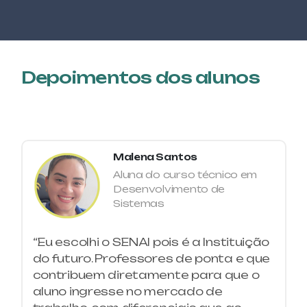
ARDUINO APLICADO À IOT (INTERNET OF
THINGS)
GESTÃO
ASSISTENTE ADMINISTRATIVO
Depoimentos dos alunos
GESTÃO
ASSISTENTE DE OPERAÇÕES LOGÍSTICAS
GESTÃO
Malena Santos
ASSISTENTE DE PRODUÇÃO
Aluna do curso técnico em
Desenvolvimento de
Sistemas
CONSTRUÇÃO CIVIL
AUTOCAD 2D APLICADO À CONSTRUÇÃO
CIVIL
“Eu escolhi o SENAI pois é a Instituição
do futuro. Professores de ponta e que
AUTOMAÇÃO
contribuem diretamente para que o
AUTOMAÇÃO DE SISTEMAS
aluno ingresse no mercado de
ELETROPNEUMÁTICOS