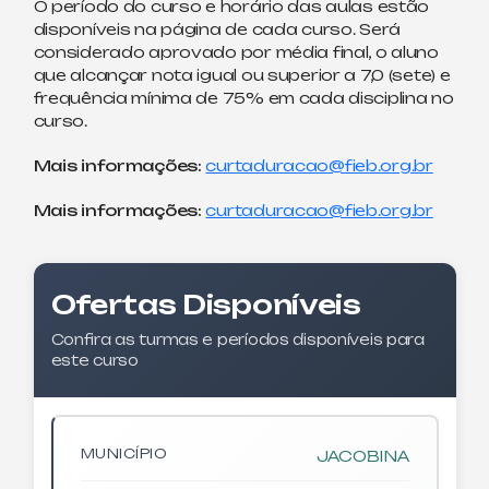
O período do curso e horário das aulas estão
disponíveis na página de cada curso. Será
considerado aprovado por média final, o aluno
que alcançar nota igual ou superior a 7,0 (sete) e
frequência mínima de 75% em cada disciplina no
curso.
Mais informações:
curtaduracao@fieb.org.br
Mais informações:
curtaduracao@fieb.org.br
Ofertas Disponíveis
Confira as turmas e períodos disponíveis para
este curso
MUNICÍPIO
JACOBINA