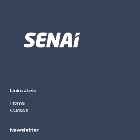
GESTÃO
CUSTOS LOGÍSTICOS
ALIMENTOS E BEBIDAS
DECORAÇÃO DE TORTAS
MECÂNICA
DESENHO MECÂNICO COM CAD – BÁSICO
AUTOMOTIVA
ELETRICISTA DE AUTOMÓVEIS
Links úteis
ELÉTRICA / ELETROTÉCNICA
ELETRICISTA DE REDES DE DISTRIBUIÇÃO DE
Home
ENERGIA ELÉTRICA
Cursos
ELÉTRICA / ELETROTÉCNICA
Newsletter
ELETRICISTA INSTALADOR PREDIAL DE BAIXA
TENSÃO