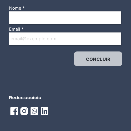
ELÉTRICA / ELETROTÉCNICA
ELETRICISTA INSTALADOR RESIDENCIAL DE
BAIXA TENSÃO
AUTOMOTIVA
ELETROMOBILIDADE
TECNOLOGIA DA INFORMAÇÃO (TI)
EXCEL AVANÇADO
TECNOLOGIA DA INFORMAÇÃO (TI)
EXCEL BÁSICO
Redes sociais
TECNOLOGIA DA INFORMAÇÃO (TI)
EXCEL INTERMEDIÁRIO
ALIMENTOS E BEBIDAS
FABRICAÇÃO DE OVOS DE PÁSCOA