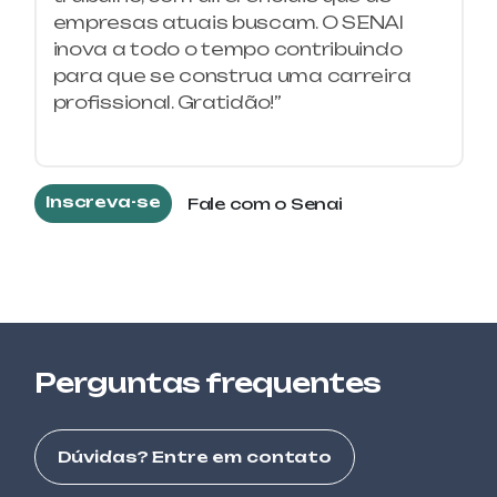
empresas atuais buscam. O SENAI
PETROQUÍMICA E QUÍMICA
inova a todo o tempo contribuindo
AUXILIAR DE LABORATÓRIO DE
MICROBIOLOGIA
para que se construa uma carreira
profissional. Gratidão!”
ALIMENTOS E BEBIDAS
BOAS PRÁTICAS DE FABRICAÇÃO
Inscreva-se
Fale com o Senai
SEGURANÇA DO TRABALHO
BOMBEIRO CIVIL
ELETROTÉCNICA
COMANDOS ELÉTRICOS
ALIMENTOS E BEBIDAS
Perguntas frequentes
CONFEITARIA AVANÇADA
ALIMENTOS E BEBIDAS
Dúvidas? Entre em contato
CONFEITARIA BÁSICA