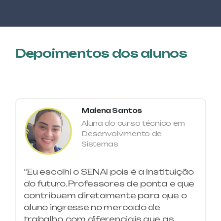
ARDUINO APLICADO À IOT (INTERNET OF
THINGS)
GESTÃO
ASSISTENTE ADMINISTRATIVO
Depoimentos dos alunos
GESTÃO
ASSISTENTE DE OPERAÇÕES LOGÍSTICAS
GESTÃO
Malena Santos
ASSISTENTE DE PRODUÇÃO
Aluna do curso técnico em
Desenvolvimento de
Sistemas
CONSTRUÇÃO CIVIL
AUTOCAD 2D APLICADO À CONSTRUÇÃO
CIVIL
“Eu escolhi o SENAI pois é a Instituição
do futuro. Professores de ponta e que
AUTOMAÇÃO
contribuem diretamente para que o
AUTOMAÇÃO DE SISTEMAS
aluno ingresse no mercado de
ELETROPNEUMÁTICOS
trabalho, com diferenciais que as