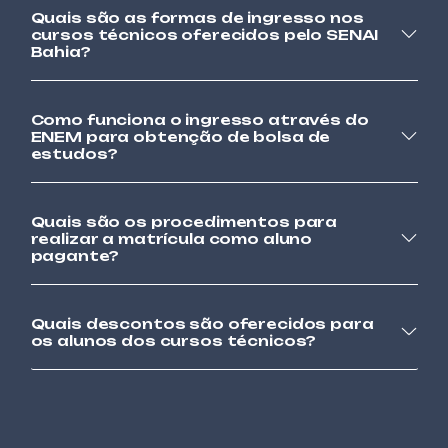
Quais são as formas de ingresso nos
AUTOMAÇÃO
cursos técnicos oferecidos pelo SENAI
CONTROLADOR LÓGICO PROGRAMÁVEL
Bahia?
AVANÇADO – CLP
Como funciona o ingresso através do
AUTOMAÇÃO
ENEM para obtenção de bolsa de
CONTROLADOR LÓGICO PROGRAMÁVEL
estudos?
BÁSICO – CLP
TÊXTIL
Quais são os procedimentos para
COSTURA INDUSTRIAL DE MÁQUINA RETA E
realizar a matrícula como aluno
OVERLOCK
pagante?
VESTUÁRIO
Quais descontos são oferecidos para
COSTURA INDUSTRIAL EM MÁQUINA
os alunos dos cursos técnicos?
OVERLOCK
TÊXTIL
COSTUREIRO SOB MEDIDA