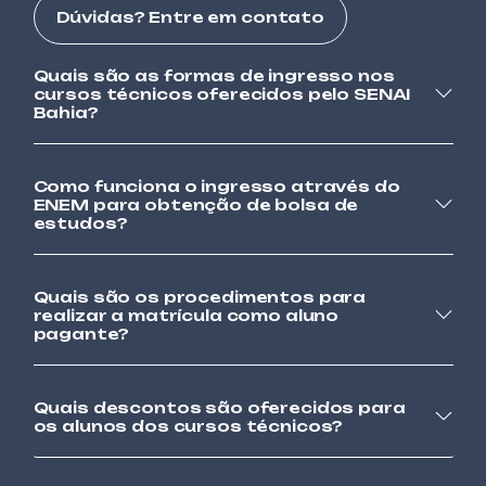
ALIMENTOS E BEBIDAS
Dúvidas? Entre em contato
CONFEITARIA BÁSICA
Quais são as formas de ingresso nos
AUTOMAÇÃO
cursos técnicos oferecidos pelo SENAI
CONTROLADOR LÓGICO PROGRAMÁVEL
Bahia?
AVANÇADO – CLP
Como funciona o ingresso através do
AUTOMAÇÃO
ENEM para obtenção de bolsa de
CONTROLADOR LÓGICO PROGRAMÁVEL
estudos?
BÁSICO – CLP
TÊXTIL
Quais são os procedimentos para
COSTURA INDUSTRIAL DE MÁQUINA RETA E
realizar a matrícula como aluno
OVERLOCK
pagante?
VESTUÁRIO
Quais descontos são oferecidos para
COSTURA INDUSTRIAL EM MÁQUINA
os alunos dos cursos técnicos?
OVERLOCK