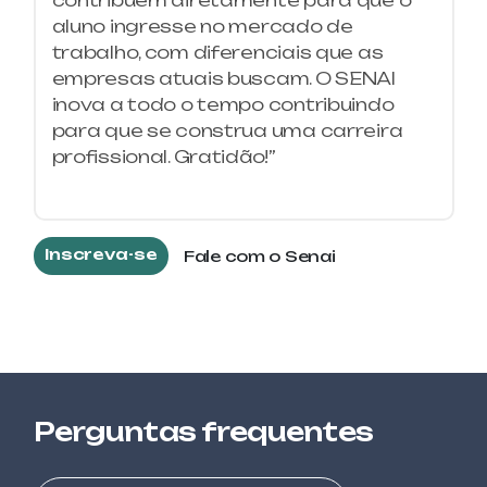
AUTOMAÇÃO DE SISTEMAS
aluno ingresse no mercado de
ELETROPNEUMÁTICOS
trabalho, com diferenciais que as
empresas atuais buscam. O SENAI
PETROQUÍMICA E QUÍMICA
inova a todo o tempo contribuindo
AUXILIAR DE LABORATÓRIO DE
MICROBIOLOGIA
para que se construa uma carreira
profissional. Gratidão!”
ALIMENTOS E BEBIDAS
BOAS PRÁTICAS DE FABRICAÇÃO
Inscreva-se
Fale com o Senai
SEGURANÇA DO TRABALHO
BOMBEIRO CIVIL
ELETROTÉCNICA
COMANDOS ELÉTRICOS
ALIMENTOS E BEBIDAS
Perguntas frequentes
CONFEITARIA AVANÇADA