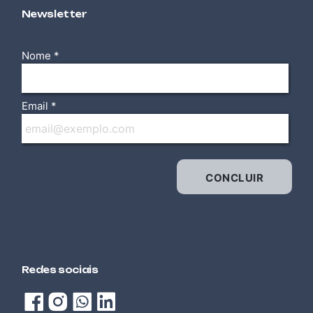
ELÉTRICA / ELETROTÉCNICA
Newsletter
ELETRICISTA INSTALADOR PREDIAL DE BAIXA
TENSÃO
ELÉTRICA / ELETROTÉCNICA
ELETRICISTA INSTALADOR RESIDENCIAL DE
BAIXA TENSÃO
AUTOMOTIVA
ELETROMOBILIDADE
TECNOLOGIA DA INFORMAÇÃO (TI)
EXCEL AVANÇADO
TECNOLOGIA DA INFORMAÇÃO (TI)
EXCEL BÁSICO
Redes sociais
TECNOLOGIA DA INFORMAÇÃO (TI)
EXCEL INTERMEDIÁRIO