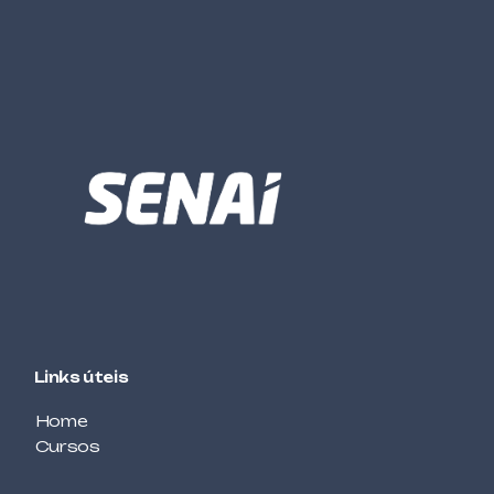
TÊXTIL
COSTUREIRO SOB MEDIDA
GESTÃO
CUSTOS LOGÍSTICOS
ALIMENTOS E BEBIDAS
DECORAÇÃO DE TORTAS
MECÂNICA
DESENHO MECÂNICO COM CAD – BÁSICO
AUTOMOTIVA
ELETRICISTA DE AUTOMÓVEIS
Links úteis
ELÉTRICA / ELETROTÉCNICA
ELETRICISTA DE REDES DE DISTRIBUIÇÃO DE
Home
ENERGIA ELÉTRICA
Cursos