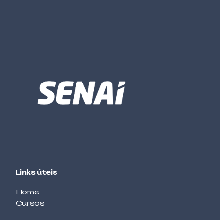
TÊXTIL
COSTUREIRO SOB MEDIDA
GESTÃO
CUSTOS LOGÍSTICOS
ALIMENTOS E BEBIDAS
DECORAÇÃO DE TORTAS
MECÂNICA
DESENHO MECÂNICO COM CAD – BÁSICO
AUTOMOTIVA
ELETRICISTA DE AUTOMÓVEIS
Links úteis
ELÉTRICA / ELETROTÉCNICA
ELETRICISTA DE REDES DE DISTRIBUIÇÃO DE
Home
ENERGIA ELÉTRICA
Cursos