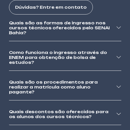
ALIMENTOS E BEBIDAS
Dúvidas? Entre em contato
CONFEITARIA BÁSICA
Quais são as formas de ingresso nos
AUTOMAÇÃO
cursos técnicos oferecidos pelo SENAI
CONTROLADOR LÓGICO PROGRAMÁVEL
Bahia?
AVANÇADO – CLP
Como funciona o ingresso através do
AUTOMAÇÃO
ENEM para obtenção de bolsa de
CONTROLADOR LÓGICO PROGRAMÁVEL
estudos?
BÁSICO – CLP
TÊXTIL
Quais são os procedimentos para
COSTURA INDUSTRIAL DE MÁQUINA RETA E
realizar a matrícula como aluno
OVERLOCK
pagante?
VESTUÁRIO
Quais descontos são oferecidos para
COSTURA INDUSTRIAL EM MÁQUINA
os alunos dos cursos técnicos?
OVERLOCK