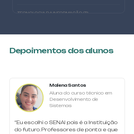
TECNOLOGIA DA INFORMAÇÃO (TI)
ARDUINO APLICADO À IOT (INTERNET OF
THINGS)
GESTÃO
ASSISTENTE ADMINISTRATIVO
Depoimentos dos alunos
GESTÃO
ASSISTENTE DE OPERAÇÕES LOGÍSTICAS
GESTÃO
Malena Santos
ASSISTENTE DE PRODUÇÃO
Aluna do curso técnico em
Desenvolvimento de
Sistemas
CONSTRUÇÃO CIVIL
AUTOCAD 2D APLICADO À CONSTRUÇÃO
CIVIL
“Eu escolhi o SENAI pois é a Instituição
do futuro. Professores de ponta e que
AUTOMAÇÃO