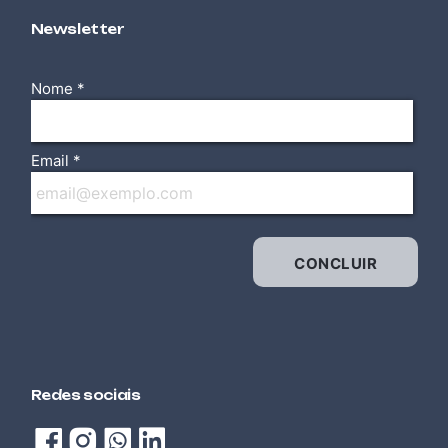
ELÉTRICA / ELETROTÉCNICA
Newsletter
ELETRICISTA INSTALADOR PREDIAL DE BAIXA
TENSÃO
ELÉTRICA / ELETROTÉCNICA
ELETRICISTA INSTALADOR RESIDENCIAL DE
BAIXA TENSÃO
AUTOMOTIVA
ELETROMOBILIDADE
TECNOLOGIA DA INFORMAÇÃO (TI)
EXCEL AVANÇADO
TECNOLOGIA DA INFORMAÇÃO (TI)
EXCEL BÁSICO
Redes sociais
TECNOLOGIA DA INFORMAÇÃO (TI)
EXCEL INTERMEDIÁRIO