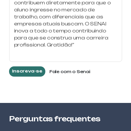
contribuem diretamente para que o
AUTOMAÇÃO DE SISTEMAS
aluno ingresse no mercado de
ELETROPNEUMÁTICOS
trabalho, com diferenciais que as
empresas atuais buscam. O SENAI
PETROQUÍMICA E QUÍMICA
inova a todo o tempo contribuindo
AUXILIAR DE LABORATÓRIO DE
MICROBIOLOGIA
para que se construa uma carreira
profissional. Gratidão!”
ALIMENTOS E BEBIDAS
BOAS PRÁTICAS DE FABRICAÇÃO
Inscreva-se
Fale com o Senai
SEGURANÇA DO TRABALHO
BOMBEIRO CIVIL
ELETROTÉCNICA
COMANDOS ELÉTRICOS
ALIMENTOS E BEBIDAS
Perguntas frequentes
CONFEITARIA AVANÇADA